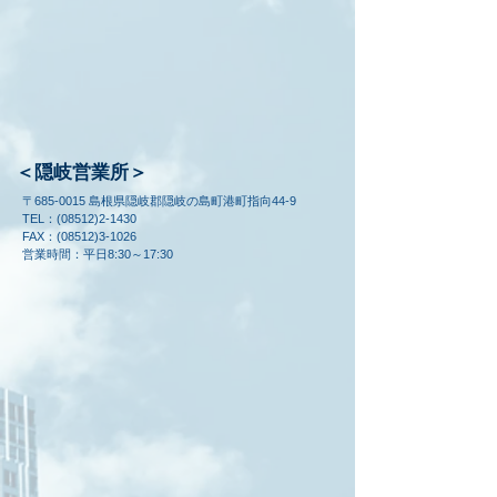
＜隠岐営業所＞
〒685-0015 島根県隠岐郡隠岐の島町港町指向44-9
TEL：(08512)2-1430
FAX：(08512)3-1026
​営業時間：平日8:30～17:30